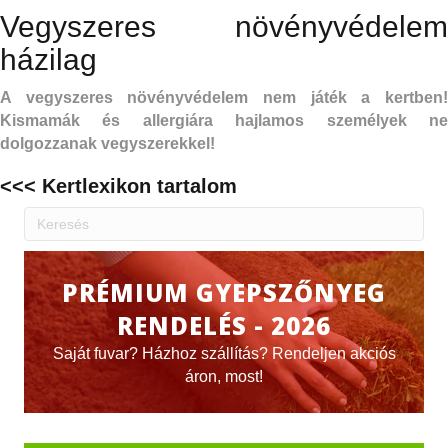
Vegyszeres növényvédelem
házilag
A vegyszeres növényvédelem nem játék a kertben!
Kismamák és allergiára hajlamos személyek ne
dolgozzanak vegyszerekkel!
<<< Kertlexikon tartalom
PRÉMIUM GYEPSZŐNYEG
RENDELÉS - 2026
Saját fuvar? Házhoz szállítás? Rendeljen akciós
áron, most!