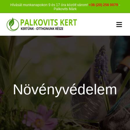
Hívását munkanapokon 9 és 17 óra között várom!
+36 (20) 256 0079
-
Palkovits Márk
M
Növényvédelem