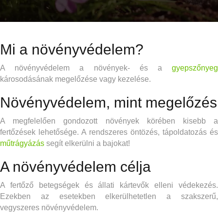
Mi a növényvédelem?
A növényvédelem a növények- és a
gyepszőnyeg
károsodásának megelőzése vagy kezelése.
Növényvédelem, mint megelőzés
A megfelelően gondozott növények körében kisebb a
fertőzések lehetősége. A rendszeres öntözés, tápoldatozás és
műtrágyázás
segít elkerülni a bajokat!
A növényvédelem célja
A fertőző betegségek és állati kártevők elleni védekezés.
Ezekben az esetekben elkerülhetetlen a szakszerű,
vegyszeres növényvédelem.