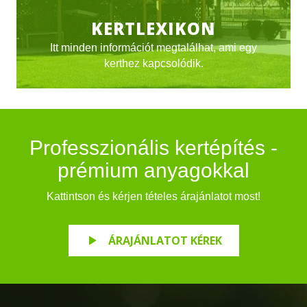
KERTLEXIKON
Itt minden információt megtalálhat, ami egy
kerthez kapcsolódik.
Professzionális kertépítés -
prémium anyagokkal
Kattintson és kérjen tételes árajánlatot most!
ÁRAJÁNLATOT KÉREK