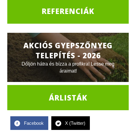
REFERENCIÁK
AKCIÓS GYEPSZŐNYEG
TELEPÍTÉS - 2026
Dőljön hátra és bízza a profikra! Lesse meg
áraimat!
ÁRLISTÁK
Facebook
X (Twitter)