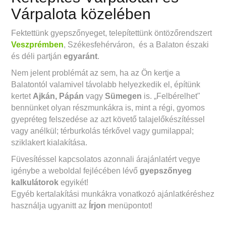
Várpalota közelében
Fektettünk gyepszőnyeget, telepítettünk öntözőrendszert
Veszprémben
, Székesfehérváron, és a Balaton északi
és déli partján
egyaránt
.
Nem jelent problémát az sem, ha az Ön kertje a
Balatontól valamivel távolabb helyezkedik el, építünk
kertet
Ajkán,
Pápán
vagy
Sümegen
is. „Felbérelhet"
bennünket olyan részmunkákra is, mint a régi, gyomos
gyepréteg felszedése az azt követő talajelőkészítéssel
vagy anélkül; térburkolás térkővel vagy gumilappal;
sziklakert kialakítása.
Füvesítéssel kapcsolatos azonnali árajánlatért vegye
igénybe a weboldal fejlécében lévő
gyepszőnyeg
kalkulátorok
egyikét!
Egyéb kertalakítási munkákra vonatkozó ajánlatkéréshez
használja ugyanitt az
Írjon
menüpontot!