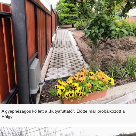
A gyephézagos kő lett a „kutyafuttató”. Előtte már próbálkozott a
Hölgy...