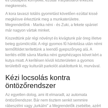
és Budapest környéke, ezúttal Várpalotáról érkezett
megkeresés.
A kora tavaszi totális gyomirtást követően ezúttal kissé
megkésve érkeztünk meg a munkaterületre.
Megrendelőnk - Marika néni - és Zuki, a fekete spániel
már nagyon vártak minket.
Kiszedtünk pár régi növényt és kivágtunk pár öreg illetve
beteg gyümölcsfát. A régi gyomos fű hántolása után némi
termőföldet terítettünk a leendő gyepszőnyeg alá. A
kerítés előtti sávra Marika néni gyephézagos követ kért a
kutya miatt. A kerítésen kívüli közterületen a gyomos
területből egy kulturált parkolót alakítottunk ki, murvával.
Kézi locsolás kontra
öntözőrendszer
Az egyetlen dolog, ami itt elmaradt, az automata
öntözőrendszer. Bár nem tisztem senkit semmire
rábeszélni vagy „turkálni” a Megrendelők zsebébe, azért