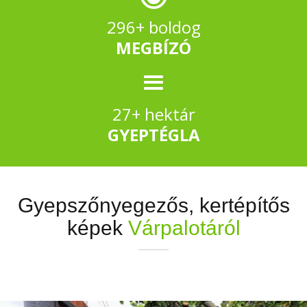
296+ boldog
MEGBÍZÓ
27+ hektár
GYEPTÉGLA
Gyepszőnyegezős, kertépítős
képek
Várpalotáról