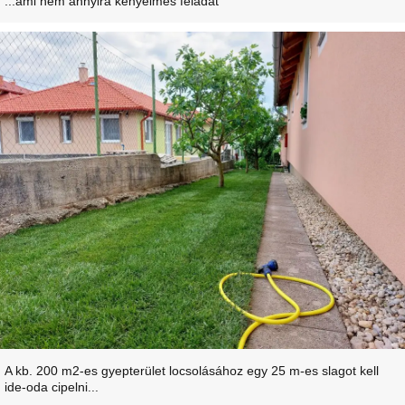
...ami nem annyira kényelmes feladat
A kb. 200 m2-es gyepterület locsolásához egy 25 m-es slagot kell
ide-oda cipelni...