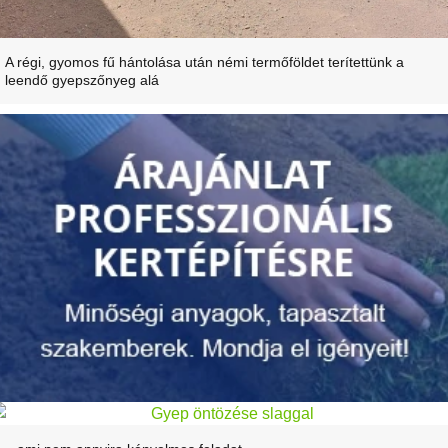
A régi, gyomos fű hántolása után némi termőföldet terítettünk a
leendő gyepszőnyeg alá