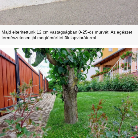
Majd elterítettünk 12 cm vastagságban 0-25-ös murvát. Az egészet
természetesen jól megtömörítettük lapvibrátorral