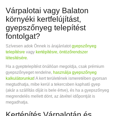
Várpalotai vagy Balaton
környéki kertfelújítást,
gyepszőnyeg telepítést
fontolgat?
Szívesen adok Önnek is árajánlatot
gyepszőnyeg
telepítésre
vagy
kertépítésre, öntözőrendszer
létesítésére
.
Ha a gyeptelepítést önállóan megoldja, csak prémium
gyepszőnyeget rendelne,
használja gyepszőnyeg
kalkulátorunkat
! A kert területének ismeretében gyorsan
megtudhatja, mibe kerül a tekercsben kapható gyep
(akár a szállítás díját is bele értve), és ha a gyepszőnyeg
megrendelés mellett dönt, az átvétel időpontját is
megadhatja.
Kertépítés Várpalotán és