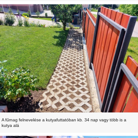
A fűmag felnevelése a kutyafuttatóban kb. 34 nap vagy több is a
kutya alá