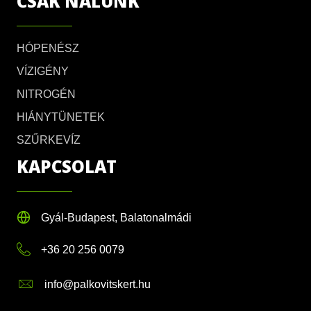
CSAK NÁLUNK
HÓPENÉSZ
VÍZIGÉNY
NITROGÉN
HIÁNYTÜNETEK
SZŰRKEVÍZ
KAPCSOLAT
Gyál-Budapest, Balatonalmádi
+36 20 256 0079
info@palkovitskert.hu