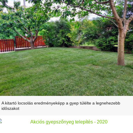
A kitartó locsolás eredményeképp a gyep túlélte a legnehezebb
időszakot