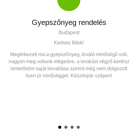
Gyepszőnyeg rendelés
Budapest
Kedves Márk!
ő
Megérkezett ma a gyepszőnyeg, kiváló minőségű volt,
vé
nagyon meg voltunk elégedve, a lerakást végző kertész
egy
mu
ismerősöm saját bevallása szerint még nem dolgozott
int
má
ilyen jó minőséggel. Köszönjük szépen!