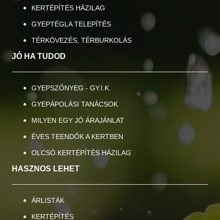
KERTÉPÍTÉS HÁZILAG
GYEPTÉGLA TELEPÍTÉS
TÉRKÖVEZÉS, TÉRBURKOLÁS
JÓ HA TUDOD
GYEPSZŐNYEG - GY.I.K.
GYEPÁPOLÁSI TANÁCSOK
MILYEN EGY JÓ ÁRAJÁNLAT
ÉVES TEENDŐK A KERTBEN
OLCSÓ KERTÉPÍTÉS HÁZILAG
HASZNOS LEHET
ÁRLISTÁK
KERTÉPÍTÉS