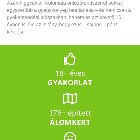
Azért higgyék el: Automata öntözőrendszerrel sokkal
egyszerűbb a gyepszőnyeg fenntartása – és nem csak a
gyökeresedési időszakban, hanem az azt követő 10
évben is. De az is tény, hogy ez is – sajnos – pénz
kérdése…
18+ éves
GYAKORLAT
176+ épített
ÁLOMKERT