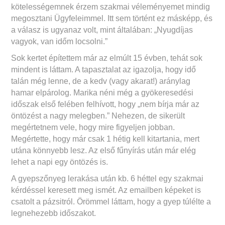
kötelességemnek érzem szakmai véleményemet mindig
megosztani Ügyfeleimmel. Itt sem történt ez másképp, és
a válasz is ugyanaz volt, mint általában: „Nyugdíjas
vagyok, van időm locsolni.”
Sok kertet építettem már az elmúlt 15 évben, tehát sok
mindent is láttam. A tapasztalat az igazolja, hogy idő
talán még lenne, de a kedv (vagy akarat!) aránylag
hamar elpárolog. Marika néni még a gyökeresedési
időszak első felében felhívott, hogy „nem bírja már az
öntözést a nagy melegben.” Nehezen, de sikerült
megértetnem vele, hogy mire figyeljen jobban.
Megértette, hogy már csak 1 hétig kell kitartania, mert
utána könnyebb lesz. Az első fűnyírás után már elég
lehet a napi egy öntözés is.
A gyepszőnyeg lerakása után kb. 6 héttel egy szakmai
kérdéssel keresett meg ismét. Az emailben képeket is
csatolt a pázsitról. Örömmel láttam, hogy a gyep túlélte a
legnehezebb időszakot.