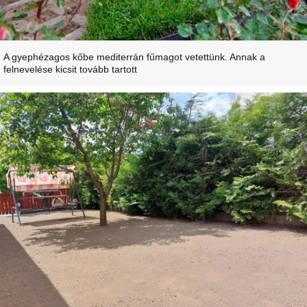
A gyephézagos kőbe mediterrán fűmagot vetettünk. Annak a
felnevelése kicsit tovább tartott