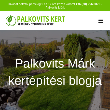
Hívását hétfőtől péntekig 9 és 17 óra között várom!
+36 (20) 256 0079
-
Palkovits Márk
M
Palkovits Márk
kertépítési blogja