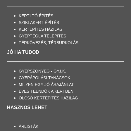
KERTI TÓ ÉPÍTÉS
SZIKLAKERT ÉPÍTÉS
KERTÉPÍTÉS HÁZILAG
GYEPTÉGLA TELEPÍTÉS
TÉRKÖVEZÉS, TÉRBURKOLÁS
JÓ HA TUDOD
GYEPSZŐNYEG - GY.I.K.
GYEPÁPOLÁSI TANÁCSOK
MILYEN EGY JÓ ÁRAJÁNLAT
ÉVES TEENDŐK A KERTBEN
OLCSÓ KERTÉPÍTÉS HÁZILAG
HASZNOS LEHET
ÁRLISTÁK