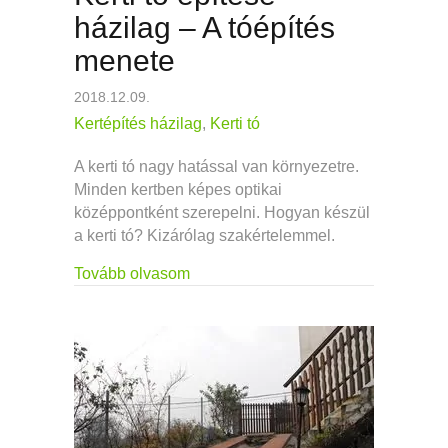
házilag – A tóépítés
menete
2018.12.09.
Kertépítés házilag
,
Kerti tó
A kerti tó nagy hatással van környezetre.
Minden kertben képes optikai
középpontként szerepelni. Hogyan készül
a kerti tó? Kizárólag szakértelemmel.
about Kerti tó építése házilag – A tó
Tovább olvasom