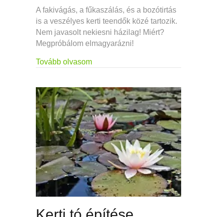
A fakivágás, a fűkaszálás, és a bozótirtás
is a veszélyes kerti teendők közé tartozik.
Nem javasolt nekiesni házilag! Miért?
Megpróbálom elmagyarázni!
about Fűkaszálás, bozótirtás és fak
Tovább olvasom
Kerti tó építése