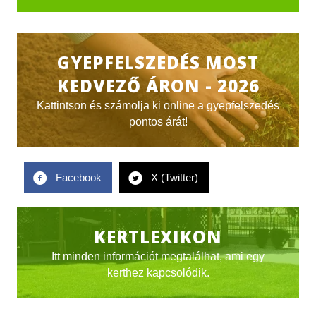
GYEPFELSZEDÉS MOST
KEDVEZŐ ÁRON - 2026
Kattintson és számolja ki online a gyepfelszedés
pontos árát!
Facebook
X (Twitter)
KERTLEXIKON
Itt minden információt megtalálhat, ami egy
kerthez kapcsolódik.