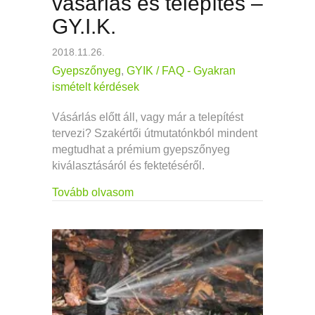
vásárlás és telepítés –
GY.I.K.
2018.11.26.
Gyepszőnyeg
,
GYIK / FAQ - Gyakran
ismételt kérdések
Vásárlás előtt áll, vagy már a telepítést
tervezi? Szakértői útmutatónkból mindent
megtudhat a prémium gyepszőnyeg
kiválasztásáról és fektetéséről.
about Gyepszőnyeg vásárlás és telep
Tovább olvasom