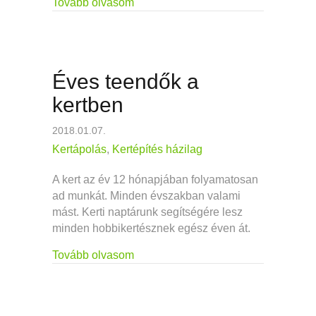
about Automata öntözőrendszer: Több
Tovább olvasom
Éves teendők a
kertben
2018.01.07.
Kertápolás
,
Kertépítés házilag
A kert az év 12 hónapjában folyamatosan
ad munkát. Minden évszakban valami
mást. Kerti naptárunk segítségére lesz
minden hobbikertésznek egész éven át.
about Éves teendők a kertben
Tovább olvasom