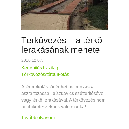
Térkövezés – a térkő
lerakásának menete
2018.12.07.
Kertépítés házilag
,
Térkövezés/térburkolás
A térburkolás történhet betonozással,
aszfaltozással, díszkavics szétterítésével,
vagy térkő lerakásával. A térkövezés nem
hobbikertészeknek való munka!
about Térkövezés – a térkő lerakás
Tovább olvasom