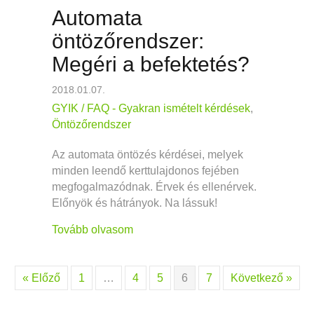
Automata
öntözőrendszer:
Megéri a befektetés?
2018.01.07.
GYIK / FAQ - Gyakran ismételt kérdések
,
Öntözőrendszer
Az automata öntözés kérdései, melyek
minden leendő kerttulajdonos fejében
megfogalmazódnak. Érvek és ellenérvek.
Előnyök és hátrányok. Na lássuk!
about Automata öntözőrendszer: Meg
Tovább olvasom
« Előző
1
…
4
5
6
7
Következő »