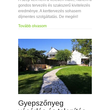
gondos tervezés és szakszerű kivitelezés
eredménye. A kerttervezés sohasem
díjmentes szolgáltatás. De megéri!
about Kerttervezés menete: Így váli
Tovább olvasom
Gyepszőnyeg