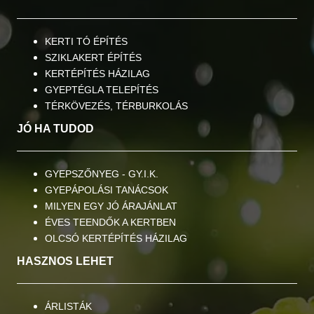
KERTI TÓ ÉPÍTÉS
SZIKLAKERT ÉPÍTÉS
KERTÉPÍTÉS HÁZILAG
GYEPTÉGLA TELEPÍTÉS
TÉRKÖVEZÉS, TÉRBURKOLÁS
JÓ HA TUDOD
GYEPSZŐNYEG - GY.I.K.
GYEPÁPOLÁSI TANÁCSOK
MILYEN EGY JÓ ÁRAJÁNLAT
ÉVES TEENDŐK A KERTBEN
OLCSÓ KERTÉPÍTÉS HÁZILAG
HASZNOS LEHET
ÁRLISTÁK