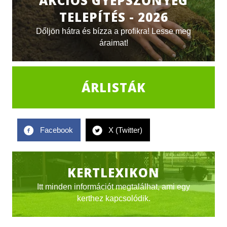
AKCIÓS GYEPSZŐNYEG
TELEPÍTÉS - 2026
Dőljön hátra és bízza a profikra! Lesse meg
áraimat!
ÁRLISTÁK
Facebook
X (Twitter)
KERTLEXIKON
Itt minden információt megtalálhat, ami egy
kerthez kapcsolódik.