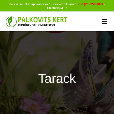
Hívását munkanapokon 9 és 17 óra között várom!
+36 (20) 256 0079
-
Palkovits Márk
M
Tarack