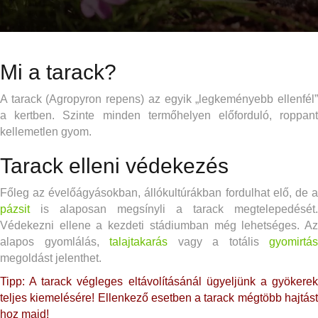
Mi a tarack?
A tarack (Agropyron repens) az egyik „legkeményebb ellenfél”
a kertben. Szinte minden termőhelyen előforduló, roppant
kellemetlen gyom.
Tarack elleni védekezés
Főleg az évelőágyásokban, állókultúrákban fordulhat elő, de a
pázsit
is alaposan megsínyli a tarack megtelepedését.
Védekezni ellene a kezdeti stádiumban még lehetséges. Az
alapos gyomlálás,
talajtakarás
vagy a totális
gyomirtás
megoldást jelenthet.
Tipp: A tarack végleges eltávolításánál ügyeljünk a gyökerek
teljes kiemelésére! Ellenkező esetben a tarack mégtöbb hajtást
hoz majd!