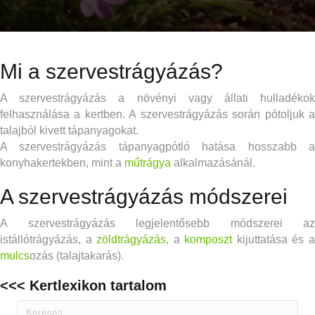
Mi a szervestrágyázás?
A szervestrágyázás a növényi vagy állati hulladékok
felhasználása a kertben. A szervestrágyázás során pótoljuk a
talajból kivett tápanyagokat.
A szervestrágyázás tápanyagpótló hatása hosszabb a
konyhakertekben, mint a
műtrágya
alkalmazásánál.
A szervestrágyázás módszerei
A szervestrágyázás legjelentősebb módszerei az
istállótrágyázás, a
zöldtrágyázás
, a
komposzt
kijuttatása és 
mulcs
ozás (talajtakarás).
<<< Kertlexikon tartalom