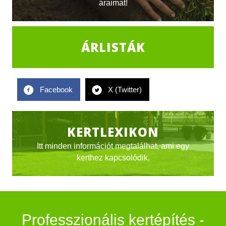
áraimat!
ÁRLISTÁK
Facebook
X (Twitter)
KERTLEXIKON
Itt minden információt megtalálhat, ami egy
kerthez kapcsolódik.
Professzionális kertépítés -