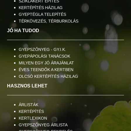
SZIKLAKERT ÉPÍTÉS
KERTÉPÍTÉS HÁZILAG
GYEPTÉGLA TELEPÍTÉS
TÉRKÖVEZÉS, TÉRBURKOLÁS
JÓ HA TUDOD
GYEPSZŐNYEG - GY.I.K.
GYEPÁPOLÁSI TANÁCSOK
MILYEN EGY JÓ ÁRAJÁNLAT
ÉVES TEENDŐK A KERTBEN
OLCSÓ KERTÉPÍTÉS HÁZILAG
HASZNOS LEHET
ÁRLISTÁK
KERTÉPÍTÉS
KERTLEXIKON
GYEPSZŐNYEG ÁRLISTA