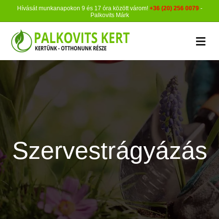
Hívását munkanapokon 9 és 17 óra között várom!
+36 (20) 256 0079
-
Palkovits Márk
M
Szervestrágyázás