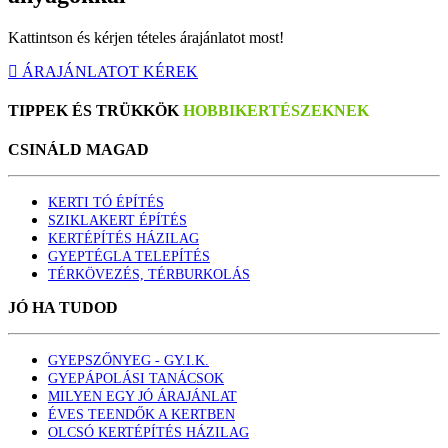
Kattintson és kérjen tételes árajánlatot most!
ÁRAJÁNLATOT KÉREK
TIPPEK ÉS TRÜKKÖK
HOBBIKERTÉSZEKNEK
CSINÁL
D MAGAD
KERTI TÓ ÉPÍTÉS
SZIKLAKERT ÉPÍTÉS
KERTÉPÍTÉS HÁZILAG
GYEPTÉGLA TELEPÍTÉS
TÉRKÖVEZÉS, TÉRBURKOLÁS
JÓ HA TUDOD
GYEPSZŐNYEG - GY.I.K.
GYEPÁPOLÁSI TANÁCSOK
MILYEN EGY JÓ ÁRAJÁNLAT
ÉVES TEENDŐK A KERTBEN
OLCSÓ KERTÉPÍTÉS HÁZILAG