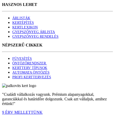
HASZNOS LEHET
ÁRLISTÁK
KERTÉPÍTÉS
KERTLEXIKON
GYEPSZŐNYEG ÁRLISTA
GYEPSZŐNYEG RENDELÉS
NÉPSZERŰ CIKKEK
FÜVESÍTÉS
ÖNTÖZŐRENDSZER
KERTTERV TÍPUSOK
AUTOMATA ÖNTÖZÉS
PROFI KERTTERVEZÉS
"Családi vállalkozás vagyunk. Prémium alapanyagokkal,
garanciákkal és határidőre dolgozunk. Csak azt vállaljuk, amihez
értünk!"
9 ÉRV MELLETTÜNK