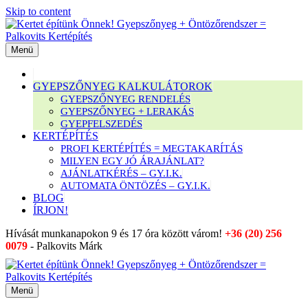
Skip to content
Menü
GYEPSZŐNYEG KALKULÁTOROK
GYEPSZŐNYEG RENDELÉS
GYEPSZŐNYEG + LERAKÁS
GYEPFELSZEDÉS
KERTÉPÍTÉS
PROFI KERTÉPÍTÉS = MEGTAKARÍTÁS
MILYEN EGY JÓ ÁRAJÁNLAT?
AJÁNLATKÉRÉS – GY.I.K.
AUTOMATA ÖNTÖZÉS – GY.I.K.
BLOG
ÍRJON!
Hívását munkanapokon 9 és 17 óra között várom!
+36 (20) 256
0079
- Palkovits Márk
Menü