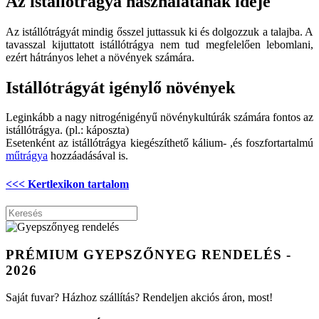
Az istállótrágya használatának ideje
Az istállótrágyát mindig ősszel juttassuk ki és dolgozzuk a talajba. A
tavasszal kijuttatott istállótrágya nem tud megfelelően lebomlani,
ezért hátrányos lehet a növények számára.
Istállótrágyát igénylő növények
Leginkább a nagy nitrogénigényű növénykultúrák számára fontos az
istállótrágya. (pl.: káposzta)
Esetenként az istállótrágya kiegészíthető kálium- ,és foszfortartalmú
műtrágya
hozzáadásával is.
<<< Kertlexikon tartalom
PRÉMIUM GYEPSZŐNYEG RENDELÉS -
2026
Saját fuvar? Házhoz szállítás? Rendeljen akciós áron, most!