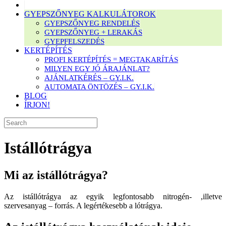
GYEPSZŐNYEG KALKULÁTOROK
GYEPSZŐNYEG RENDELÉS
GYEPSZŐNYEG + LERAKÁS
GYEPFELSZEDÉS
KERTÉPÍTÉS
PROFI KERTÉPÍTÉS = MEGTAKARÍTÁS
MILYEN EGY JÓ ÁRAJÁNLAT?
AJÁNLATKÉRÉS – GY.I.K.
AUTOMATA ÖNTÖZÉS – GY.I.K.
BLOG
ÍRJON!
Istállótrágya
Mi az istállótrágya?
Az istállótrágya az egyik legfontosabb nitrogén- ,illetve
szervesanyag – forrás. A legértékesebb a lótrágya.