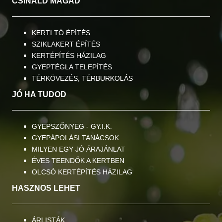
CSINÁL
D MAGAD
KERTI TÓ ÉPÍTÉS
SZIKLAKERT ÉPÍTÉS
KERTÉPÍTÉS HÁZILAG
GYEPTÉGLA TELEPÍTÉS
TÉRKÖVEZÉS, TÉRBURKOLÁS
JÓ HA TUDOD
GYEPSZŐNYEG - GY.I.K.
GYEPÁPOLÁSI TANÁCSOK
MILYEN EGY JÓ ÁRAJÁNLAT
ÉVES TEENDŐK A KERTBEN
OLCSÓ KERTÉPÍTÉS HÁZILAG
HASZNOS LEHET
ÁRLISTÁK