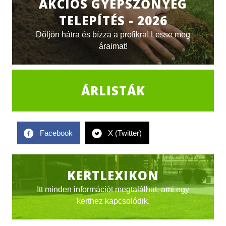
AKCIÓS GYEPSZŐNYEG
TELEPÍTÉS - 2026
Dőljön hátra és bízza a profikra! Lesse meg
áraimat!
ÁRLISTÁK
Facebook
X (Twitter)
KERTLEXIKON
Itt minden információt megtalálhat, ami egy
kerthez kapcsolódik.