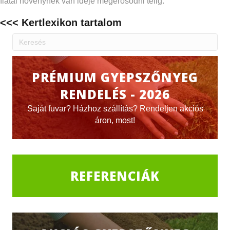
fiatal növénynek van ideje megerősödni télig.
<<< Kertlexikon tartalom
PRÉMIUM GYEPSZŐNYEG
RENDELÉS - 2026
Saját fuvar? Házhoz szállítás? Rendeljen akciós
áron, most!
REFERENCIÁK