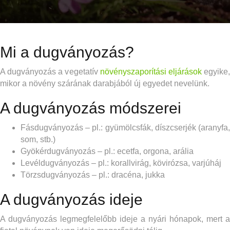
Mi a dugványozás?
A dugványozás a vegetatív
növényszaporítási eljárások
egyike
mikor a növény szárának darabjából új egyedet nevelünk.
A dugványozás módszerei
Fásdugványozás – pl.: gyümölcsfák, díszcserjék (aranyfa,
som, stb.)
Gyökérdugványozás – pl.: ecetfa, orgona, arália
Levéldugványozás – pl.: korallvirág, kövirózsa, varjúháj
Törzsdugványozás – pl.: dracéna, jukka
A dugványozás ideje
A dugványozás legmegfelelőbb ideje a nyári hónapok, mert a