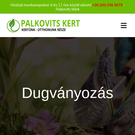
Hívását munkanapokon 9 és 17 óra között várom!
+36 (20) 256 0079
-
Palkovits Márk
M
Dugványozás