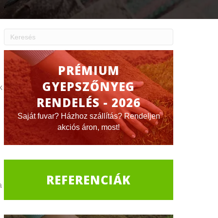
PRÉMIUM
GYEPSZŐNYEG
k
RENDELÉS - 2026
Saját fuvar? Házhoz szállítás? Rendeljen
akciós áron, most!
REFERENCIÁK
a