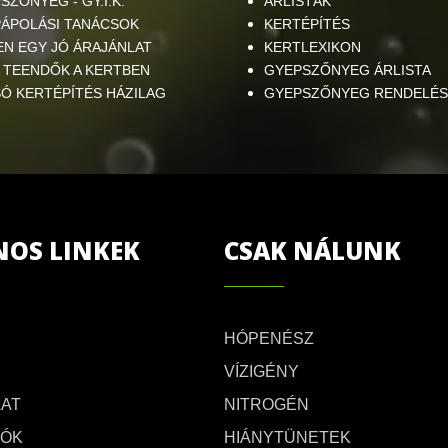
SZŐNYEG - GY.I.K.
ÁRLISTÁK
ÁPOLÁSI TANÁCSOK
KERTÉPÍTÉS
EN EGY JÓ ÁRAJÁNLAT
KERTLEXIKON
 TEENDŐK A KERTBEN
GYEPSZŐNYEG ÁRLISTA
Ó KERTÉPÍTÉS HÁZILAG
GYEPSZŐNYEG RENDELÉS
NOS LINKEK
CSAK NÁLUNK
HÓPENÉSZ
VÍZIGÉNY
AT
NITROGÉN
TÓK
HIÁNYTÜNETEK