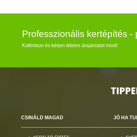
Professzionális kertépítés 
Kattintson és kérjen tételes árajánlatot most!
TIPP
CSINÁL
D MAGAD
JÓ HA T