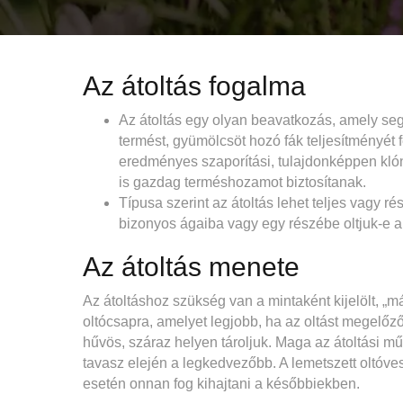
Az átoltás fogalma
Az átoltás egy olyan beavatkozás, amely se
termést, gyümölcsöt hozó fák teljesítményét 
eredményes szaporítási, tulajdonképpen kl
is gazdag terméshozamot biztosítanak.
Típusa szerint az átoltás lehet teljes vagy r
bizonyos ágaiba vagy egy részébe oltjuk-e a 
Az átoltás menete
Az átoltáshoz szükség van a mintaként kijelölt, „
oltócsapra, amelyet legjobb, ha az oltást megelő
hűvös, száraz helyen tároljuk. Maga az átoltási m
tavasz elején a legkedvezőbb. A lemetszett oltóvess
esetén onnan fog kihajtani a későbbiekben.