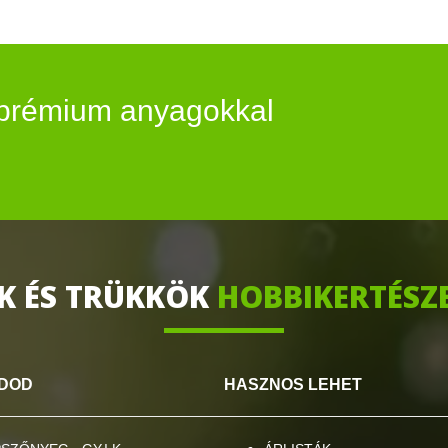
- prémium anyagokkal
EK ÉS TRÜKKÖK
HOBBIKERTÉSZ
UDOD
HASZNOS LEHET