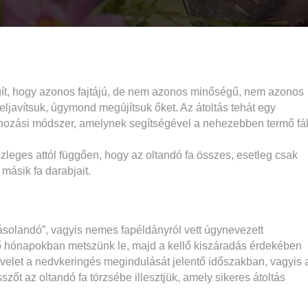
gít, hogy azonos fajtájú, de nem azonos minőségű, nem azonos
feljavítsuk, úgymond megújítsuk őket. Az átoltás tehát egy
ónozási módszer, amelynek segítségével a nehezebben termő fá
észleges attól függően, hogy az oltandó fa összes, esetleg csak
másik fa darabjait.
másolandó”, vagyis nemes fapéldányról vett úgynevezett
ző hónapokban metszünk le, majd a kellő kiszáradás érdekében
űvelet a nedvkeringés megindulását jelentő időszakban, vagyis 
zőt az oltandó fa törzsébe illesztjük, amely sikeres átoltás