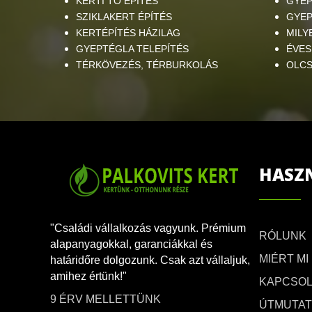
KERTI TÓ ÉPÍTÉS
GYEP
SZIKLAKERT ÉPÍTÉS
GYEP
KERTÉPÍTÉS HÁZILAG
MILY
GYEPTÉGLA TELEPÍTÉS
ÉVES
TÉRKÖVEZÉS, TÉRBURKOLÁS
OLCS
HASZ
"Családi vállalkozás vagyunk. Prémium
RÓLUNK
alapanyagokkal, garanciákkal és
MIÉRT MI
határidőre dolgozunk. Csak azt vállaljuk,
amihez értünk!"
KAPCSOL
9 ÉRV MELLETTÜNK
ÚTMUTA