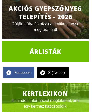
AKCIÓS GYEPSZŐNYEG
TELEPÍTÉS - 2026
Dőljön hátra és bízza a profikra! Lesse
meg áraimat!
ÁRLISTÁK
Facebook
X (Twitter)
KERTLEXIKON
Itt minden információt megtalálhat, ami
egy kerthez kapcsolódik.